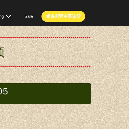
ng
Sale
维多利亚中医诊所
频
05